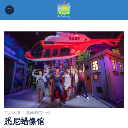
Skip
to
content
产品区域
/
新南威尔士州
悉尼蜡像馆