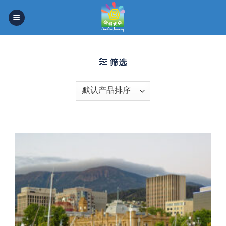
Skip
to
content
筛选
北领地
南澳大利亚州
塔斯马尼亚州
新南威尔士州
昆士兰州